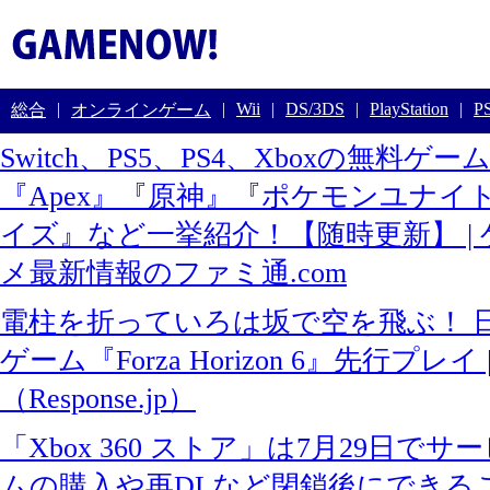
|
|
Wii
|
DS/3DS
|
PlayStation
|
PS
総合
オンラインゲーム
Switch、PS5、PS4、Xboxの無料ゲ
『‎Apex』『原神』『ポケモンユナ
イズ』など一挙紹介！【随時更新】 |
メ最新情報のファミ通.com
電柱を折っていろは坂で空を飛ぶ！ 
ゲーム『Forza Horizon 6』先行プレ
（Response.jp）
「Xbox 360 ストア」は7月29日で
ムの購入や再DLなど閉鎖後にできる