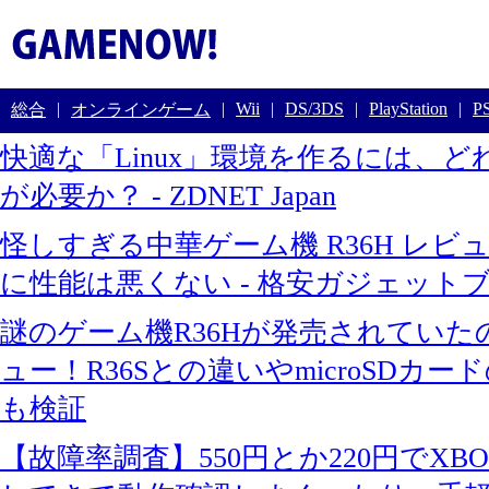
|
|
Wii
|
DS/3DS
|
PlayStation
|
PS
総合
オンラインゲーム
快適な「Linux」環境を作るには、
が必要か？ - ZDNET Japan
怪しすぎる中華ゲーム機 R36H レビ
に性能は悪くない - 格安ガジェット
謎のゲーム機R36Hが発売されてい
ュー！R36Sとの違いやmicroSDカ
も検証
【故障率調査】550円とか220円でXBO